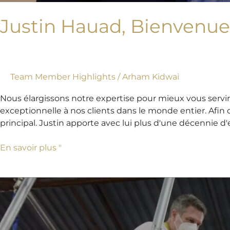
Justin Hauad, Bienvenue 
Team Member Highlights
/
Arham Kidwai
Nous élargissons notre expertise pour mieux vous servir
exceptionnelle à nos clients dans le monde entier. Afin
principal. Justin apporte avec lui plus d'une décennie 
En savoir plus "
Maquette
du
projet
The