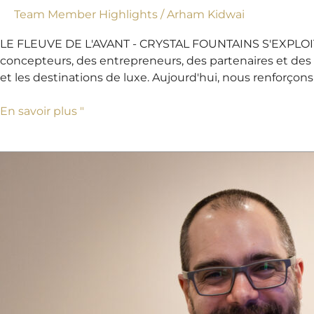
Team Member Highlights
/
Arham Kidwai
LE FLEUVE DE L'AVANT - CRYSTAL FOUNTAINS S'EXPLOITE E
concepteurs, des entrepreneurs, des partenaires et de
et les destinations de luxe. Aujourd'hui, nous renforçons
En savoir plus "
Justin
Hauad,
Bienvenue
aux
fontaines
de
cristal