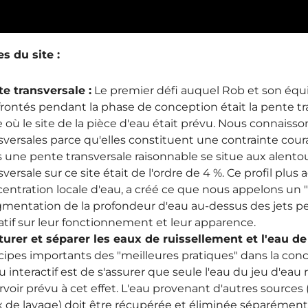
s du site :
e transversale :
Le premier défi auquel Rob et son équ
rontés pendant la phase de conception était la pente tr
 où le site de la pièce d'eau était prévu. Nous connaisso
sversales parce qu'elles constituent une contrainte couran
 une pente transversale raisonnable se situe aux alento
sversale sur ce site était de l'ordre de 4 %. Ce profil plus a
entration locale d'eau, a créé ce que nous appelons un 
gmentation de la profondeur d'eau au-dessus des jets p
tif sur leur fonctionnement et leur apparence.
urer et séparer les eaux de ruissellement et l'eau de
cipes importants des "meilleures pratiques" dans la con
u interactif est de s'assurer que seule l'eau du jeu d'eau
rvoir prévu à cet effet. L'eau provenant d'autres sources 
 de lavage) doit être récupérée et éliminée séparément