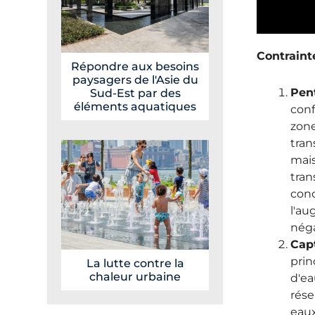
Contrainte
Répondre aux besoins
paysagers de l'Asie du
Pent
Sud-Est par des
éléments aquatiques
conf
zone
tran
mais
tran
conc
l'au
néga
Capt
prin
La lutte contre la
chaleur urbaine
d'ea
rése
eaux