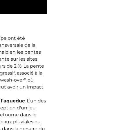
ipe ont été
ansversale de la
ns bien les pentes
te sur les sites,
urs de 2 %.
La pente
gressif, associé à la
"wash-over", où
eut avoir un impact
 l'aqueduc
:
L'un des
ception d'un jeu
 retourne dans le
(eaux pluviales ou
, dans la mesure du