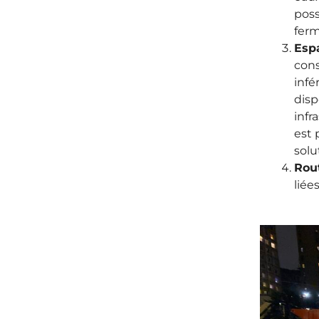
poss
ferm
Espa
cons
infé
disp
infr
est 
solu
Rout
liée