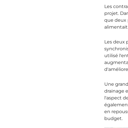
Les contra
projet. Da
que deux 
alimentait
Les deux p
synchronis
utilisé l'
augmentan
d'améliorer
Une grand
drainage e
l'aspect d
également
en repouss
budget.