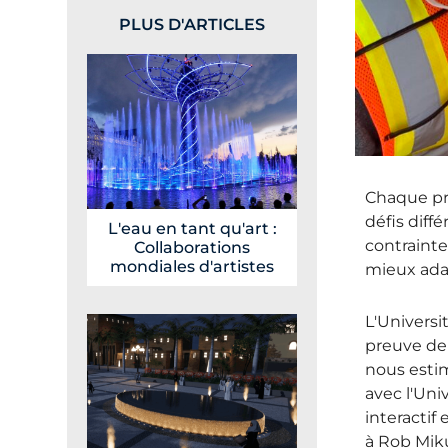
PLUS D'ARTICLES
Chaque pro
défis diff
L'eau en tant qu'art :
contrainte
Collaborations
mondiales d'artistes
mieux ada
L'Universi
preuve de 
nous estim
avec l'Uni
interactif
à Rob Miku