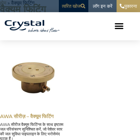
सामग्री
पर जाएं
होम
»
वैक्यूम फिटिंग
लॉग इन करें
वैक्यूम फिटिंग
त्वरित खोज
पुकारना
पर
जाएं
एकल परिणाम दिखा रहा है
AWA सीरीज़ – वैक्यूम फिटिंग
AWA सीरीज वैक्यूम फिटिंग्स के साथ इष्टतम
जल परिसंचरण सुनिश्चित करें, जो पेशेवर स्तर
की जल सुविधा पाइपलाइन के लिए भरोसेमंद
घटक हैं।