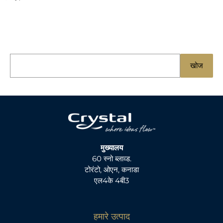
नि
खोज
म्न
को
खो
जें
:
मुख्यालय
60 स्नो ब्लाव्ड.
टोरंटो, ओएन, कनाडा
एल4के 4बी3
हमारे उत्पाद