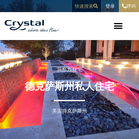
跳
内
登录
快速搜索
呼叫
至
容
内
容
洞察力
,
住宅
德克萨斯州私人住宅
美国得克萨斯州