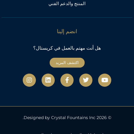
المنتج والدعم الفني
انضم إلينا
هل أنت مهتم بالعمل في كريستال؟
اكتشف المزيد
ي
ت
ف
ل
ا
و
و
ي
ي
ن
ت
ي
س
ن
س
ي
ت
ب
ك
ت
و
ر
و
د
ج
ب
ك
إ
ر
-
ن
ا
ف
م
© 2026 Designed by Crystal Fountains Inc.