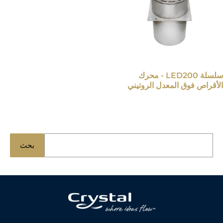
سلسلة LED200 - محرك
الأقراص فوق المعدل الروتيني
ا
بحث
ب
ح
ث
ع
ن