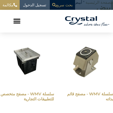
خطي
الصفحة الرئيسية
"
أبيض
تسجيل الدخول
المحتوى
أبيض
بحث سريع
مكالمة
لى
لمحتوى
عرض جميع النتائج 7
سلسلة WMV - مصفح قائم
سلسلة WMV - مصفح متخصص
بذاته
للتطبيقات التجارية