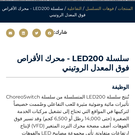
المنتجات
/
فوهات التسلسل
/
التفاعلية
/ سلسلة LED200 - محرك الأقراص
فوق المعدل الروتيني
شارك:
سلسلة LED200 - محرك الأقراص
فوق المعدل الروتيني
الوظيفة
تُنتج سلسلة LED200 المتسلسلة من سلسلة ChoreoSwitch
تأثيرات مائية وضوئية مثيرة للعب التفاعلي وصُممت خصيصاً
لتركيبها في المواقع التي تحتاج إلى تشغيل مركبات الخدمة
الصغيرة (حتى 14,000 رطل أو 6,500 كجم) وقد تسير فوق
الفوهات. أضف مضخة محرك التردد المتغير (VFD) لإنتاج
ارتفاعات متفاوتة. تأتي مجموعة مصابيح LED والفوهات