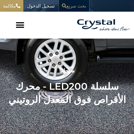
خطي
تسجيل الدخول
المحتوى
بحث سريع
مكالمة
لى
لمحتوى
منتجاتنا
سلسلة LED200 - محرك
الأقراص فوق المعدل الروتيني