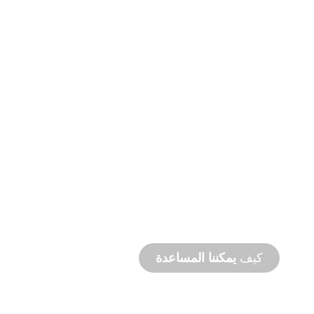
دعم
المنتج
والدعم
الفني
نحن ندعمك وندعم مشروعك المائي. نحن نقدم
دعمًا للمنتج مع سرعة إنجاز المشروع مع توفر
خدمات في الموقع وعن بُعد.
كيف
يمكننا المساعدة