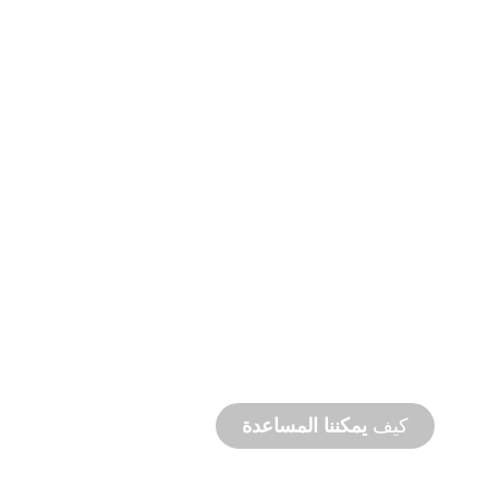
التصنيع
حسب الطلب
من المفهوم إلى التشغيل التجريبي، ابتكارات
المنتجات الجديدة والمخصصة لتلبية احتياجاتك من
التصميم والأداء.
كيف
يمكننا المساعدة