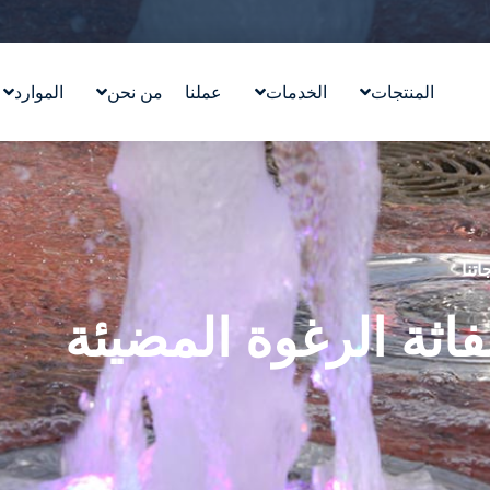
المنتجات
الخدمات
عملنا
من نحن
الموارد
تصميم معالم مائية
قصتنا
التعليم
ووترلاب ™WATERLAB
قيمنا
المدونة
المنتج والدعم الفني
تعرّف على الفريق
في الأخب
الوظائف
اتنا