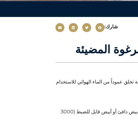
شارك:
 مضيئة تخلق عموداً من الماء الهوائي للاستخدام
RGBW أو RGB أو RGB أو أبيض بارد أو أبيض دافئ أو أبيض دافئ أو أبيض قابل للضبط (3000