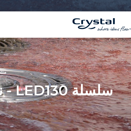
خطي
المحتوى
لى
لمحتوى
منتج
سلسلة LED130 - نفاثة الرغوة المضيئة