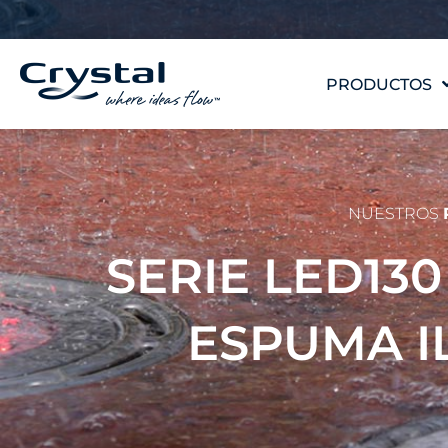
Ir
contenido
al
contenido
PRODUCTOS
NUESTROS
SERIE LED13
ESPUMA 