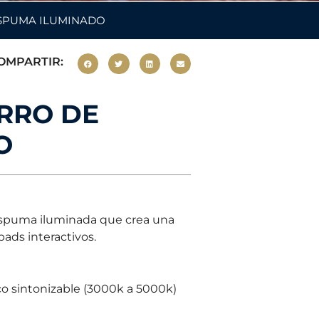
 ESPUMA ILUMINADO
OMPARTIR:
ORRO DE
O
 espuma iluminada que crea una
ads interactivos.
co sintonizable (3000k a 5000k)