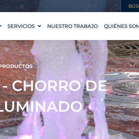
BÚS
SERVICIOS
NUESTRO TRABAJO
QUIÉNES SO
DISEÑO DE FUENTES
NUESTRA HI
WATERLAB™
NUESTROS 
PRODUCTOS Y
CONOCE AL
PRODUCTOS
ASISTENCIA TÉCNICA
CARRERAS
0 - CHORRO DE
PROFESION
ILUMINADO