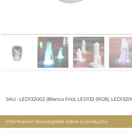
SKU :
LED132002 (Blanco Frío), LED132 (RGB), LED1320
Información descargable sobre el producto