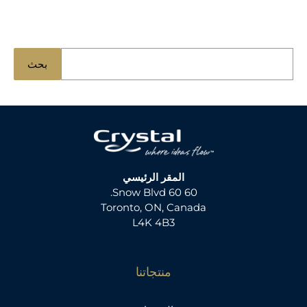
ا
بحث
ب
ح
ث
ع
ن
:
المقر الرئيسي
60 60 Snow Blvd.
Toronto, ON, Canada
L4K 4B3
منتجاتنا