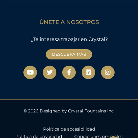
ÚNETE A NOSOTROS
¿Te interesa trabajar en Crystal?
DESCUBRA MÁS
Y
T
F
L
I
o
w
a
i
n
u
i
c
n
s
t
t
e
k
t
u
t
b
e
a
b
e
o
d
g
e
r
o
i
r
k
n
a
© 2026 Designed by Crystal Fountains Inc.
-
m
f
Política de accesibilidad
Política de privacidad
Condiciones generales