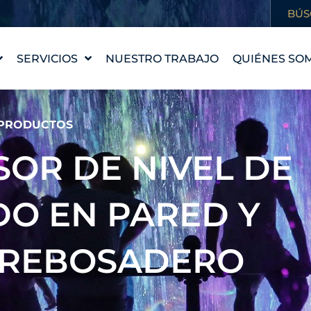
BÚS
SERVICIOS
NUESTRO TRABAJO
QUIÉNES SO
DISEÑO DE FUENTES
NUESTRA HI
WATERLAB™
NUESTROS 
PRODUCTOS
PRODUCTOS Y
CONOCE AL
ASISTENCIA TÉCNICA
NSOR DE NIVEL DE
CARRERAS
PROFESION
O EN PARED Y
 REBOSADERO