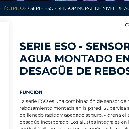
ELÉCTRICOS
/ SERIE ESO - SENSOR MURAL DE NIVEL DE
C
SERIE ESO - SENSO
AGUA MONTADO EN
DESAGÜE DE REBO
FUNCIÓN
La serie ESO es una combinación de sensor de 
rebosamiento montada en la pared. Supervisa 
de llenado rápido y apagado seguro, y drena el 
desagüe incorporado. Los ajustes integrales en l
vertical facilitan los ajustes después de la insta