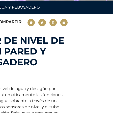
 AGUA Y REBOSADERO
OMPARTIR:
R DE NIVEL DE
 PARED Y
SADERO
nivel de agua y desagüe por
automáticamente las funciones
agua sobrante a través de un
os sensores de nivel y el tubo
lación. Bajo voltaje para mayor