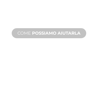
Dall'ideazione alla messa in servizio,
innovazioni di prodotto nuove e
personalizzate per soddisfare le sue
esigenze di design e prestazioni.
COME
POSSIAMO AIUTARLA
ASSISTENZA
TECNICA E SUI
PRODOTTI
Siamo al fianco di lei e del suo