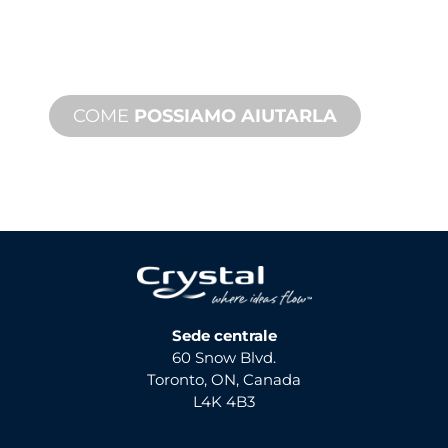
progetto di giochi d'acqua. Offriamo
assistenza sui prodotti con tempi
rapidi, con servizi disponibili sia in loco
che a distanza.
COME
POSSIAMO AIUTARLA
Sede centrale
60 Snow Blvd.
Toronto, ON, Canada
L4K 4B3