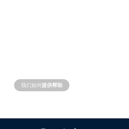
产品和技术
支持
我们支持您和您的水景项目。我们提供产品
支持和快速周转服务，并提供现场和远程服
务。
我们如何
提供帮助