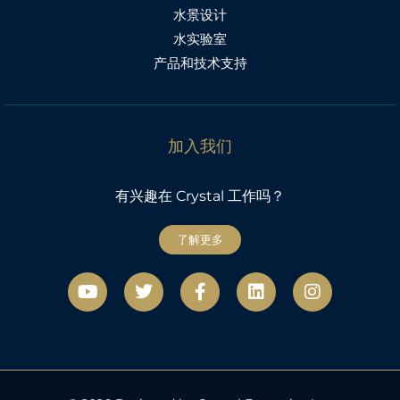
水景设计
水实验室
产品和技术支持
加入我们
有兴趣在 Crystal 工作吗？
了解更多
视
微
F
L
社
频
博
a
i
交
c
n
网
e
k
络
b
e
o
d
o
i