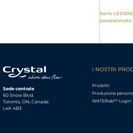
Serie LED200 
sovrastimato
I NOSTRI PRO
Prodotti
Sede centrale
Produzione persona
60 Snow Blvd.
WATERlab™ Login
Toronto, ON, Canada
L4K 4B3