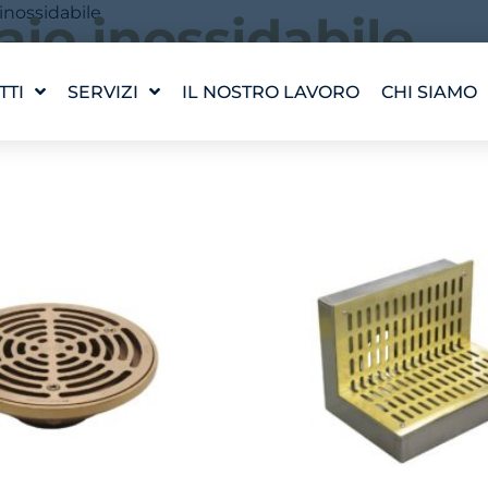
 inossidabile
aio inossidabile
TTI
SERVIZI
IL NOSTRO LAVORO
CHI SIAMO
7 risultati
PROGETTAZIONE DI
LA NOSTRA
UN'OPERA D'ACQUA
I NOSTRI 
WATERLAB™
INCONTRA
ASSISTENZA TECNICA E
AI PRODOTTI
CARRIERA