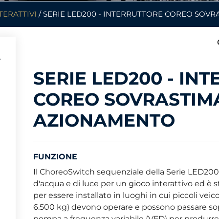
TERATTIVI
/ SERIE LED200 - INTERRUTTORE COREO SOV
SERIE LED200 - IN
COREO SOVRASTIM
AZIONAMENTO
FUNZIONE
Il ChoreoSwitch sequenziale della Serie LED200
d'acqua e di luce per un gioco interattivo ed è
per essere installato in luoghi in cui piccoli veico
6.500 kg) devono operare e possono passare sop
pompa a frequenza variabile (VFD) per produrre a