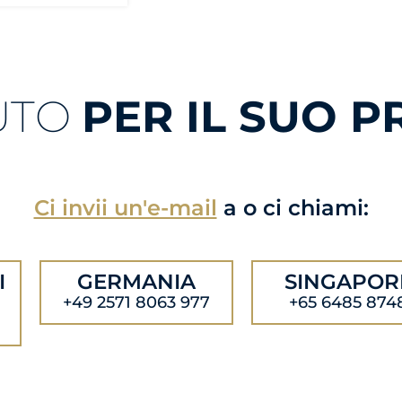
UTO
PER IL SUO 
Ci invii un'e-mail
a
o ci chiami:
I
GERMANIA
SINGAPOR
+49 2571 8063 977
+65 6485 874