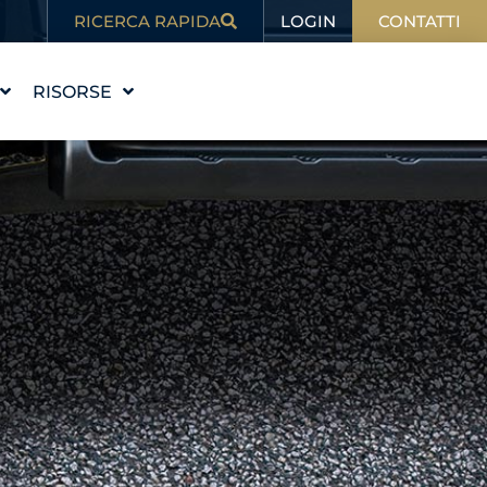
LOGIN
RICERCA RAPIDA
CONTATTI
RISORSE
 STORIA
ISTRUZIONE
VALORI
BLOG
RE IL TEAM
NELLE NOTIZIE