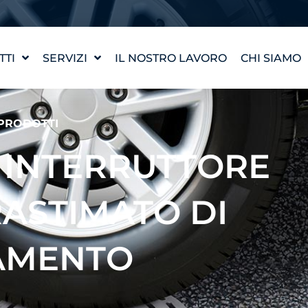
TTI
SERVIZI
IL NOSTRO LAVORO
CHI SIAMO
PROGETTAZIONE DI
LA NOSTRA
UN'OPERA D'ACQUA
I NOSTRI 
PRODOTTI
WATERLAB™
INCONTRA
ASSISTENZA TECNICA E
- INTERRUTTORE
AI PRODOTTI
CARRIERA
ASTIMATO DI
AMENTO