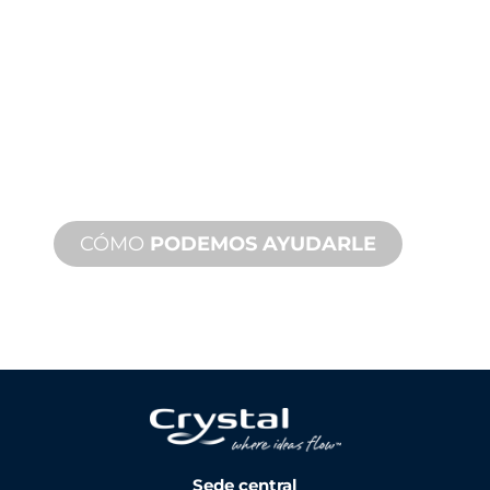
PRODUCTOS
Le respaldamos a usted y a su
proyecto de fuente de agua.
Ofrecemos soporte de producto con
un tiempo de respuesta rápido con
servicios tanto in situ como remotos
disponibles.
CÓMO
PODEMOS AYUDARLE
Sede central