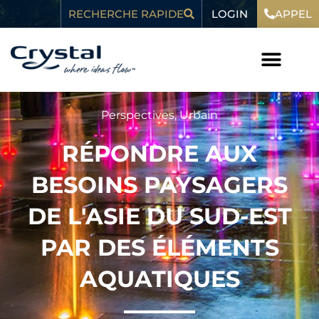
Skip
content
LOGIN
RECHERCHE RAPIDE
APPEL
to
content
Perspectives
,
Urbain
RÉPONDRE AUX
BESOINS PAYSAGERS
DE L'ASIE DU SUD-EST
PAR DES ÉLÉMENTS
AQUATIQUES