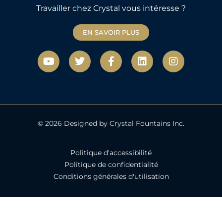
Travailler chez Crystal vous intéresse ?
EN SAVOIR PLUS
Y
T
F
L
I
o
w
a
i
n
u
i
c
n
s
t
t
e
k
t
u
t
b
e
a
b
e
o
d
g
e
r
o
i
r
k
n
a
© 2026 Designed by Crystal Fountains Inc.
-
m
f
Politique d'accessibilité
Politique de confidentialité
Conditions générales d'utilisation