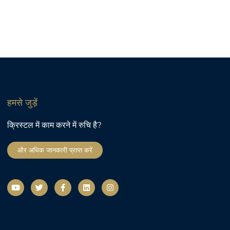
हमसे जुड़ें
क्रिस्टल में काम करने में रुचि है?
और अधिक जानकारी प्राप्त करें
यू
ट्वि
फे
L
I
ट्यू
ट
स
i
n
ब
र
बु
n
s
क
k
t
-
e
a
ए
d
g
फ
i
r
n
a