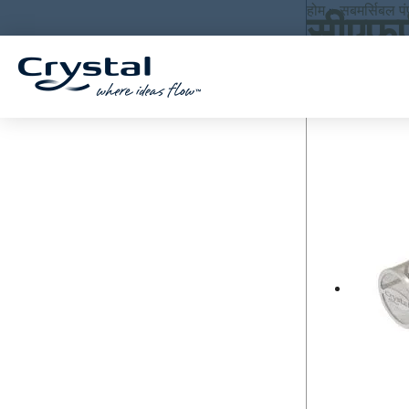
सामग्री
पर जाएं
होम
»
सबमर्सिबल पं
सीएफप
पर
जाएं
नि
खोज
एकल परिणाम दिखा र
म्न
को
खो
जें
: