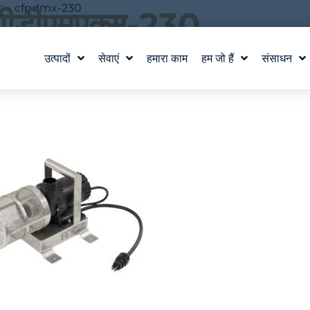
प
»
cfpdmx-230
ीडीएमएक्स-230
उत्पादों
सेवाएं
हमारा काम
हम जो हैं
संसाधन
हा है
जल सुविधा डिजाइन
हमारी कहानी
शिक्षा
वाटरलैब™
हमारे मूल्य
ब्लॉग
उत्पाद और तकनीकी सहायता
टीम से मिलो
समाचार में
करियर