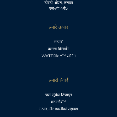
टोरंटो, ओएन, कनाडा
एल4के 4बी3
हमारे उत्पाद
उत्पादों
कस्टम विनिर्माण
WATERlab™ लॉगिन
हमारी सेवाएँ
जल सुविधा डिजाइन
वाटरलैब™
उत्पाद और तकनीकी सहायता