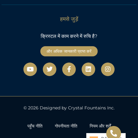
हमसे जुड़ें
क्रिस्टल में काम करने में रुचि है?
और अधिक जानकारी प्राप्त करें
यू
ट्वि
फे
L
I
ट्यू
ट
स
i
n
ब
र
बु
n
s
क
k
t
-
e
a
ए
d
g
फ
i
r
n
a
© 2026 Designed by Crystal Fountains Inc.
m
पहुँच नीति
गोपनीयता नीति
नियम और शर्तें