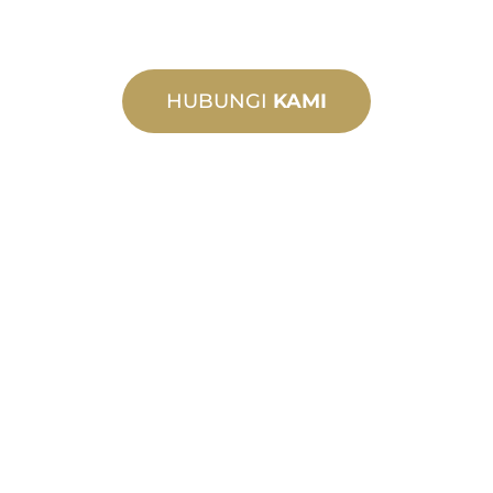
HUBUNGI
KAMI
MANUFAKTUR
KHUSUS
Dari konsep hingga komisioning,
inovasi produk baru dan khusus untuk
memenuhi kebutuhan desain dan
kinerja Anda.