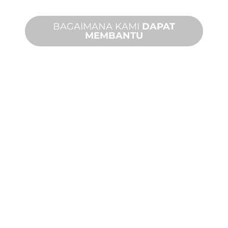
BAGAIMANA KAMI
DAPAT
MEMBANTU
DUKUNGAN
PRODUK DAN
TEKNIS
Kami mendukung Anda dan proyek
fitur air Anda. Kami menawarkan
dukungan produk dengan waktu
penyelesaian yang cepat dengan
layanan di tempat dan jarak jauh yang
tersedia.