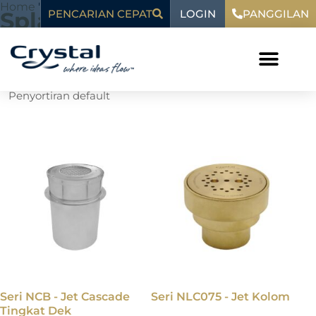
Loncat
Home
"
Splash Pad
LOGIN
konten
Splash Pad
PENCARIAN CEPAT
PANGGILAN
ke
konten
Menampilkan semua 19 hasil
Seri NCB - Jet Cascade
Seri NLC075 - Jet Kolom
Tingkat Dek