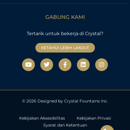
GABUNG KAMI
Tertarik untuk bekerja di Crystal?
KETAHUI LEBIH LANJUT
Y
T
F
L
I
o
w
a
i
n
u
i
c
n
s
t
t
e
k
t
u
t
b
e
a
b
e
o
d
g
e
r
o
i
r
k
n
a
© 2026 Designed by Crystal Fountains Inc.
-
m
f
Kebijakan Aksesibilitas
Kebijakan Privasi
Syarat dan Ketentuan