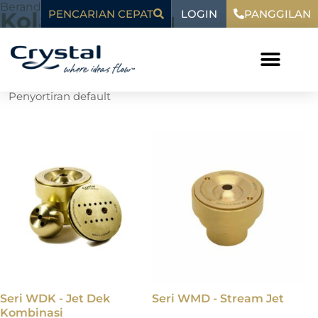
Loncat
Beranda
"
Kolam Renang
LOGIN
konten
Kolam Renang
PENCARIAN CEPAT
PANGGILAN
ke
konten
Menampilkan semua 10 hasil
Seri WDK - Jet Dek
Seri WMD - Stream Jet
Kombinasi