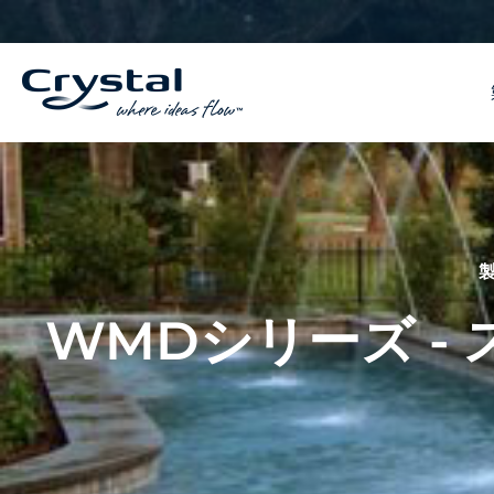
コ
へ
ン
ス
テ
キ
ン
ッ
ツ
プ
へ
ス
キ
ッ
プ
WMDシリーズ -