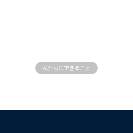
カスタム
製造
コンセプトから試運転まで、お客様の設
たす新製品とカスタム製品のイノベーシ
私たちに
できる
こと