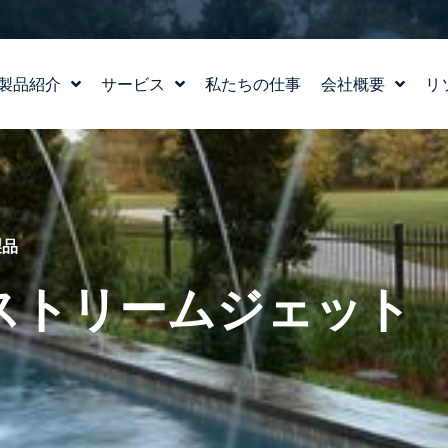
製品紹介
サービス
私たちの仕事
会社概要
リ
水場のデザイン
ストーリー
WATERLAB™
私たちの価値観
製品および技術サポート
チーム紹介
採用情報
製品
 ストリームジェット