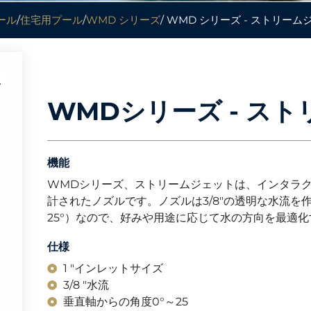
ール
/
住宅用プール
/
WMD シリーズ
/ WMD シリーズ - ストリーム
WMDシリーズ - ス
機能
WMDシリーズ、ストリームジェットは、インタラ
計されたノズルです。ノズルは3/8″の透明な水流を
25°）なので、好みや用途に応じて水の方向を最適
仕様
1 "インレットサイズ
3/8 "水流
垂直軸からの角度0°～25