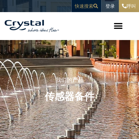
跳
内
登录
快速搜索
呼叫
至
容
内
容
我们的
产品
传感器备件