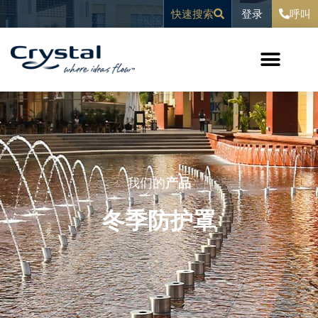
跳
内
登录
快速搜索
呼叫
至
容
内
容
我们的
产品
冬季防护罩