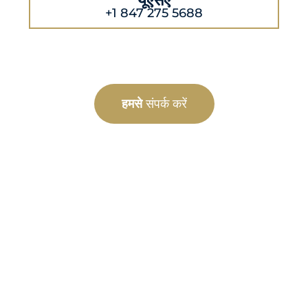
यूएसए
+1 847 275 5688
हमसे
संपर्क करें
कस्टम
विनिर्माण