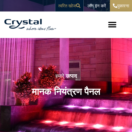
सामग्री
पर जाएं
लॉग इन करें
त्वरित खोज
पुकारना
पर
जाएं
हमारे
उत्पाद
मानक नियंत्रण पैनल