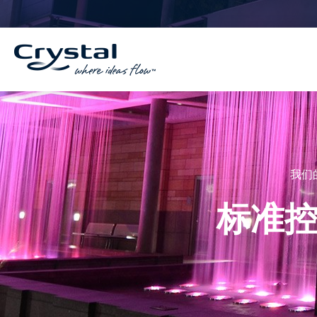
跳
内
至
容
内
容
我们
标准