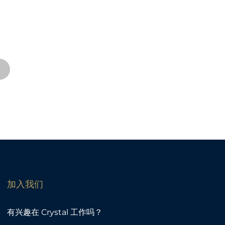
景项目。我们提供产品支持和快速周转服
程服务。
加入我们
有兴趣在 Crystal 工作吗？