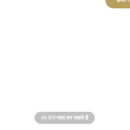
हमसे
सं
कस्टम
विनिर्माण
अवधारणा से लेकर कमीशनिंग तक, आपके डिजाइन और
आवश्यकताओं को पूरा करने के लिए नए और कस्टम उ
हम कैसे
मदद कर सकते हैं