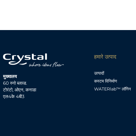
हमारे उत्पाद
उत्पादों
मुख्यालय
कस्टम विनिर्माण
60 स्नो ब्लाव्ड.
WATERlab™ लॉगिन
टोरंटो, ओएन, कनाडा
एल4के 4बी3