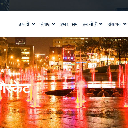
उत्पादों
सेवाएं
हमारा काम
हम जो हैं
संसाधन
जल सुविधा डिजाइन
हमारी कहानी
शिक्षा
वाटरलैब™
हमारे मूल्य
ब्लॉग
उत्पाद और तकनीकी सहायता
टीम से मिलो
समाचार में
करियर
े
उत्पाद
ैस्केट