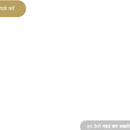
पर्क करें
उत्पाद औ
सहायता
 प्रदर्शन की
हम आपके और आपकी जल सुव
त्पाद नवाचार।
रिमोट दोनों तरह की सेवाओं 
हम कैसे
मदद कर सकते ह