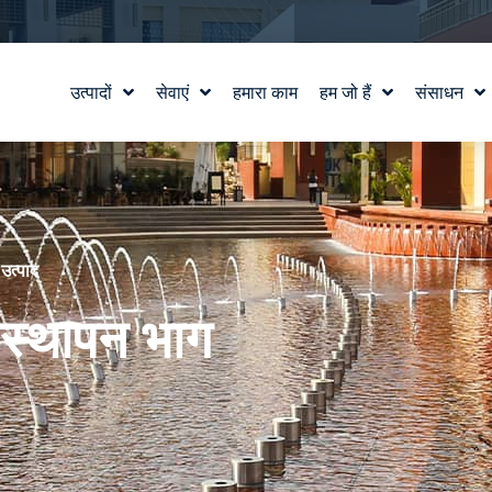
उत्पादों
सेवाएं
हमारा काम
हम जो हैं
संसाधन
जल सुविधा डिजाइन
हमारी कहानी
शिक्षा
वाटरलैब™
हमारे मूल्य
ब्लॉग
उत्पाद और तकनीकी सहायता
टीम से मिलो
समाचार में
करियर
े
उत्पाद
तिस्थापन भाग