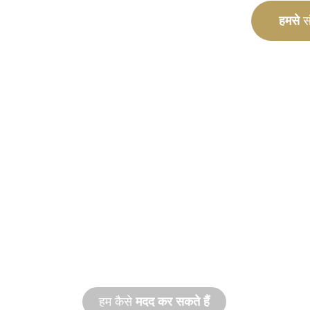
हमसे
सं
कस्टम
विनिर्माण
अवधारणा से लेकर कमीशनिंग तक, आपके डिजाइन और
आवश्यकताओं को पूरा करने के लिए नए और कस्टम उ
हम कैसे
मदद कर सकते हैं