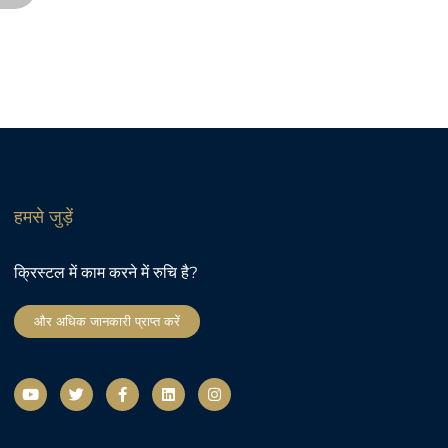
हमसे जुड़ें
क्रिस्टल में काम करने में रुचि है?
और अधिक जानकारी प्राप्त करें
यू
ट्वि
फे
L
I
ट्यू
ट
स
i
n
ब
र
बु
n
s
क
k
t
-
e
a
ए
d
g