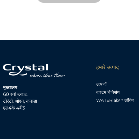
हमारे उत्पाद
उत्पादों
मुख्यालय
कस्टम विनिर्माण
60 स्नो ब्लाव्ड.
WATERlab™ लॉगिन
टोरंटो, ओएन, कनाडा
एल4के 4बी3