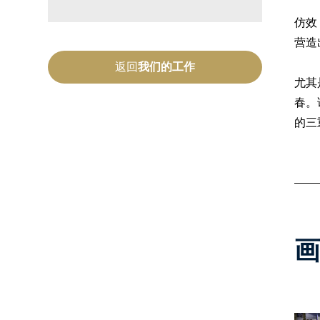
仿效
营造
返回
我们的工作
尤其
春。
的三