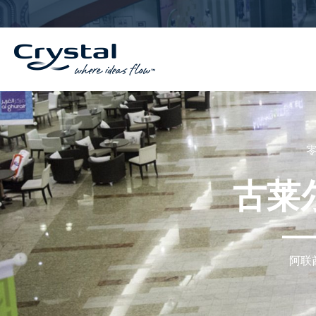
跳
内
至
容
内
容
古莱
阿联