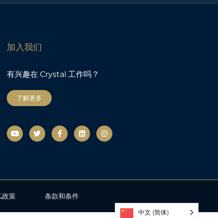
加入我们
有兴趣在 Crystal 工作吗？
了解更多
视
微
F
L
社
频
博
a
i
交
c
n
网
e
k
络
b
e
o
d
o
i
k
n
-
f
私政策
条款和条件
中文 (简体)