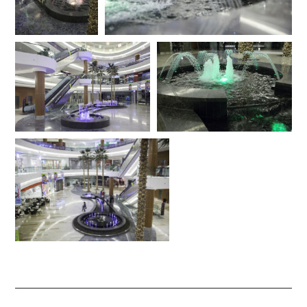
पिछला
अगला