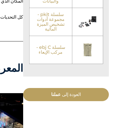
والبيانات
المكان الذي 
سلسلة pkit -
كل التحديات ا
مجموعة أدوات
تشخيص الميزة
المائية
سلسلة ebj C -
مركب الإيعاء
المع
العودة إلى
عملنا