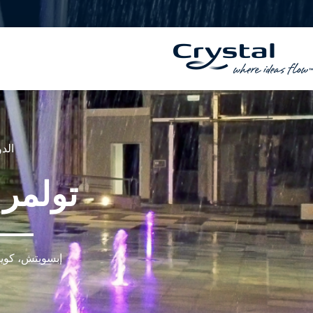
خطي
المحتوى
لى
لمحتوى
الدو
تولمر
إبسويتش، كوينز