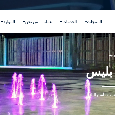
المنتجات
الخدمات
عملنا
من نحن
الموارد
تصميم معالم مائية
قصتنا
التعليم
ووترلاب ™WATERLAB
قيمنا
المدونة
المنتج والدعم الفني
تعرّف على الفريق
في الأخب
لية
الوظائف
 بليس
لاند، أستراليا