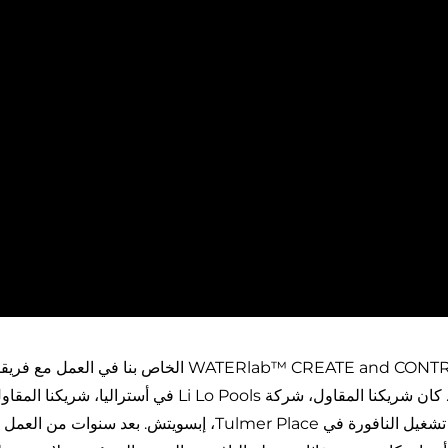
بدأ نظام WATERlab™ CREATE and CONTROL الخ
ثوانٍ معدودة. كان شريكنا المقاول، شركة Pools