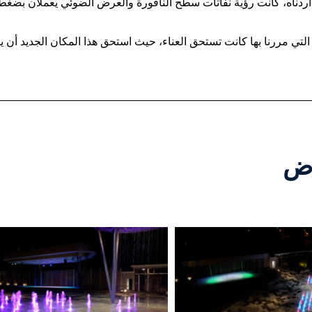
أردناه، كانت رؤية نفاثات سطح النافورة والعرض الضوئي يعملان بضغط
لتي مررنا بها كانت تستحق العناء، حيث استحق هذا المكان الجديد أن يكون 
رض