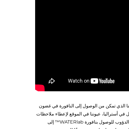
اص بنا في العمل مع فريقنا الذي تمكن من الوصول إلى النافورة في غضون
Li Lo  في أستراليا، شريكنا المقاول في أستراليا، عيوننا في الموقع لإعطاء ملاحظات
مباشرة أثناء تشغيل النافورة في Tulmer Place، إبسويتش. بعد سنوات من العمل الدؤوب للوصول بنافورة WATERlab™ إلى