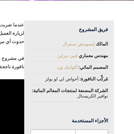
عندما ضربت ا
فريق المشروع
لزيارة العميل
حدوث أي من 
المالك
إبسويتش سنترال
مهندس معماري
فيي ديزاين
في مشروع حدي
نافورة ناجحة و
المصمم المائي:
أكواتيك ون
مُركِّب النافورة:
أحواض لي لو بولز
الشركة المصنعة لمنتجات المعالم المائية:
نوافير الكريستال
الأجزاء المستخدمة