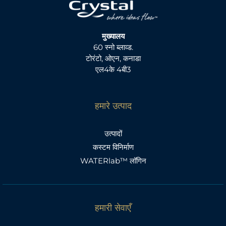
मुख्यालय
60 स्नो ब्लाव्ड.
टोरंटो, ओएन, कनाडा
एल4के 4बी3
हमारे उत्पाद
उत्पादों
कस्टम विनिर्माण
WATERlab™ लॉगिन
हमारी सेवाएँ