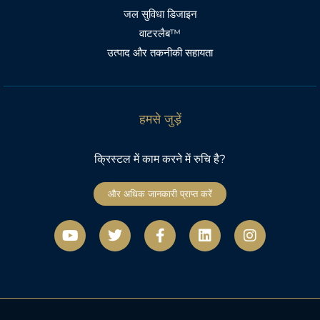
जल सुविधा डिजाइन
वाटरलैब™
उत्पाद और तकनीकी सहायता
हमसे जुड़ें
क्रिस्टल में काम करने में रुचि है?
और अधिक जानकारी प्राप्त करें
यू
ट्वि
फे
L
I
ट्यू
ट
स
i
n
ब
र
बु
n
s
क
k
t
-
e
a
ए
d
g
फ
i
r