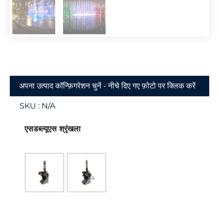
अपना उत्पाद कॉन्फ़िगरेशन चुनें - नीचे दिए गए फ़ोटो पर क्लिक करें
SKU :
N/A
एसडब्ल्यूएस श्रृंखला