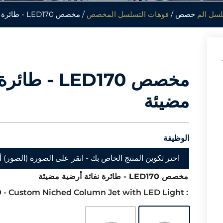
لسل الم
خصص /
فوهات التسلسل المخصص
/ مخصص LED170 - طائرة نفاثة أرضية مضيئة
مخصص LED170 -
مضيئة
الوظيفة
اختر تكوين المنتج الخاص بك - انقر على الصورة (الصور) أد
مخصص LED170 - طائرة نفاثة أرضية مضيئة
: J77251000 - Custom Niched Column Jet with LED Light