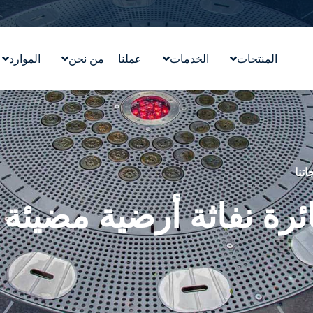
المنتجات
الخدمات
عملنا
من نحن
الموارد
تصميم معالم مائية
قصتنا
التعليم
ووترلاب ™WATERLAB
قيمنا
المدونة
المنتج والدعم الفني
تعرّف على الفريق
في الأخب
الوظائف
اتنا