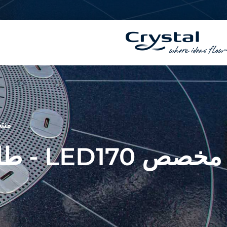
خطي
المحتوى
لى
لمحتوى
منتج
مخصص LED170 - طائرة نفاثة أرضية مضيئة