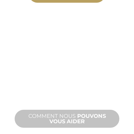
FABRICATION
SUR
MESURE
De la conception à la mise en service,
des innovations de produits nouveaux
et personnalisés pour répondre à vos
besoins en matière de conception et
de performance.
COMMENT NOUS
POUVONS
VOUS AIDER