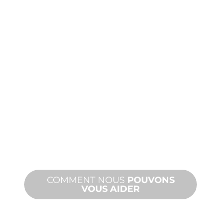
PRODUITS
ET
ASSISTANCE
TECHNIQUE
Nous vous soutenons, vous et votre
projet d'aménagement aquatique.
Nous offrons une assistance produit
avec des délais d'exécution rapides et
des services sur site et à distance.
COMMENT NOUS
POUVONS
VOUS AIDER