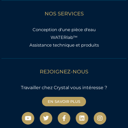
NOS SERVICES
Conception d'une pièce d'eau
WATERlab™
Assistance technique et produits
REJOIGNEZ-NOUS
Travailler chez Crystal vous intéresse ?
EN SAVOIR PLUS
Y
T
F
L
I
o
w
a
i
n
u
i
c
n
s