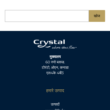
नि
खोज
म्न
को
खो
जें
:
मुख्यालय
60 स्नो ब्लाव्ड.
टोरंटो, ओएन, कनाडा
एल4के 4बी3
हमारे उत्पाद
उत्पादों