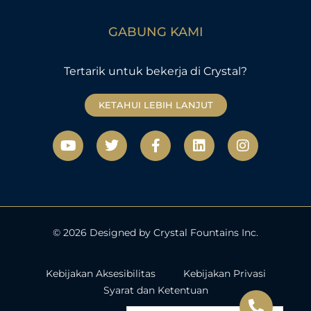
GABUNG KAMI
Tertarik untuk bekerja di Crystal?
KETAHUI LEBIH LANJUT
Y
T
F
L
I
o
w
a
i
n
u
i
c
n
s
t
t
e
k
t
u
t
b
e
a
b
e
o
d
g
e
r
o
i
r
k
n
a
© 2026 Designed by Crystal Fountains Inc.
-
m
f
Kebijakan Aksesibilitas
Kebijakan Privasi
Syarat dan Ketentuan