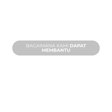
MANUFAKTUR
KHUSUS
Dari konsep hingga komisioning,
inovasi produk baru dan khusus untuk
memenuhi kebutuhan desain dan
kinerja Anda.
BAGAIMANA KAMI
DAPAT
MEMBANTU
DUKUNGAN
PRODUK DAN
TEKNIS