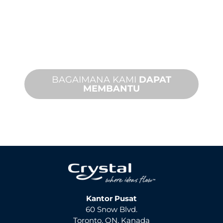
Kami mendukung Anda dan proyek
fitur air Anda. Kami menawarkan
dukungan produk dengan waktu
penyelesaian yang cepat dengan
layanan di tempat dan jarak jauh yang
tersedia.
BAGAIMANA KAMI
DAPAT
MEMBANTU
Kantor Pusat
60 Snow Blvd.
Toronto, ON, Kanada