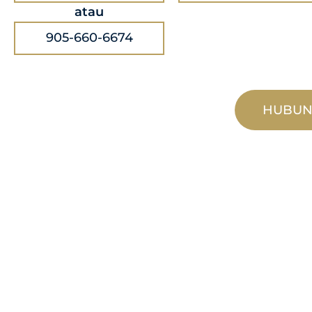
atau
905-660-6674
HUBUN
MANUFAKTU
KHUSUS