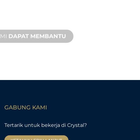
da dan proyek fitur air Anda.
 dukungan produk dengan waktu
 cepat dengan layanan di tempat
 tersedia.
AMI
DAPAT MEMBANTU
GABUNG KAMI
Tertarik untuk bekerja di Crystal?