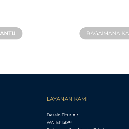
Kami mendukung An
ovasi produk baru
Kami menawarkan
uhan desain dan
penyelesaian yang
dan jarak jauh yang
BANTU
BAGAIMANA K
LAYANAN KAMI
Desain Fitur Air
WATERlab™