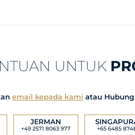
ANTUAN UNTUK
PR
kan
email kepada kami
atau Hubungi
JERMAN
SINGAPUR
+49 2571 8063 977
+65 6485 874