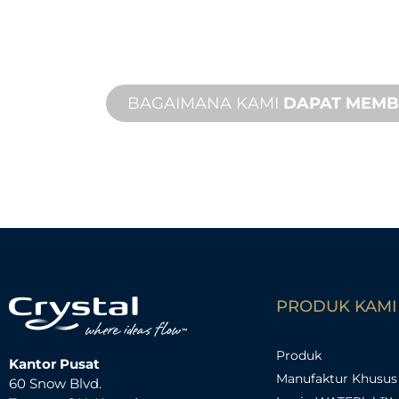
Dari konsep hingga komisioning, in
dan khusus untuk memenuhi kebut
kinerja Anda.
BAGAIMANA KAMI
DAPAT MEM
PRODUK KAMI
Produk
Kantor Pusat
Manufaktur Khusus
60 Snow Blvd.