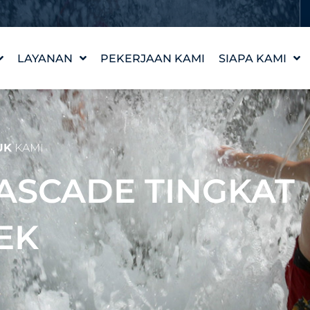
LAYANAN
PEKERJAAN KAMI
SIAPA KAMI
DESAIN FITUR AIR
KISAH KAMI
WATERLAB™
NILAI-NILAI KA
DUKUNGAN PRODUK
TEMUI TIM
UK
KAMI
DAN TEKNIS
KARIR
 CASCADE TINGKAT
EK