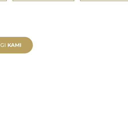
GI
KAMI
DUKU
R
DAN TE