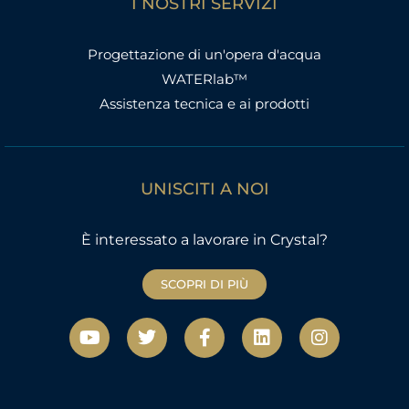
I NOSTRI SERVIZI
Progettazione di un'opera d'acqua
WATERlab™
Assistenza tecnica e ai prodotti
UNISCITI A NOI
È interessato a lavorare in Crystal?
SCOPRI DI PIÙ
Y
T
F
L
I
o
w
a
i
n
u
i
c
n
s
t
t
e
k
t
u
t
b
e
a