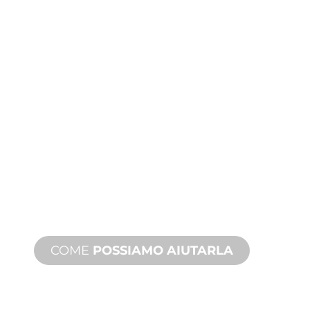
PRODUZIONE
PERSONALIZZATA
Dall'ideazione alla messa in servizio,
innovazioni di prodotto nuove e
personalizzate per soddisfare le sue
esigenze di design e prestazioni.
COME
POSSIAMO AIUTARLA