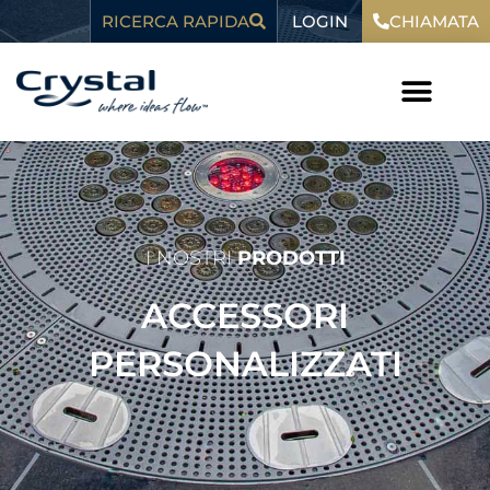
Vai
contenuto
LOGIN
RICERCA RAPIDA
CHIAMATA
al
contenuto
I NOSTRI
PRODOTTI
ACCESSORI
PERSONALIZZATI