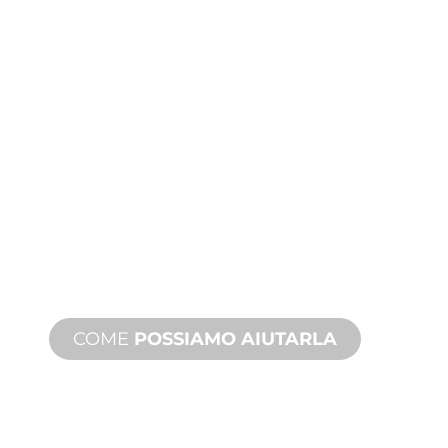
ASSISTENZA
TECNICA E SUI
PRODOTTI
Siamo al fianco di lei e del suo
progetto di giochi d'acqua. Offriamo
assistenza sui prodotti con tempi
rapidi, con servizi disponibili sia in loco
che a distanza.
COME
POSSIAMO AIUTARLA