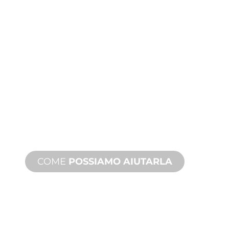
PRODUZIONE
PERSONALIZZATA
Dall'ideazione alla messa in servizio,
innovazioni di prodotto nuove e
personalizzate per soddisfare le sue
esigenze di design e prestazioni.
COME
POSSIAMO AIUTARLA