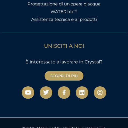
Progettazione di un'opera d'acqua
WATERlab™
Assistenza tecnica e ai prodotti
UNISCITI A NOI
È interessato a lavorare in Crystal?
SCOPRI DI PIÙ
Y
T
F
L
I
o
w
a
i
n
u
i
c
n
s
t
t
e
k
t
u
t
b
e
a
b
e
o
d
g
e
r
o
i
r