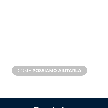
ASSISTENZA
TECNICA E SUI
PRODOTTI
Siamo al fianco di lei e del suo
progetto di giochi d'acqua. Offriamo
assistenza sui prodotti con tempi
rapidi, con servizi disponibili sia in loco
che a distanza.
COME
POSSIAMO AIUTARLA