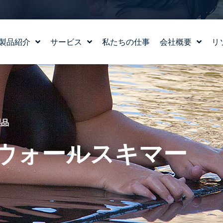
製品紹介
サービス
私たちの仕事
会社概要
リ
水場のデザイン
ストーリー
WATERLAB™
私たちの価値観
製品および技術サポート
チーム紹介
採用情報
製品
- ウォールスキマー