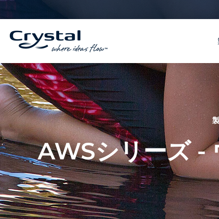
コ
へ
ン
ス
テ
キ
ン
ッ
ツ
プ
へ
ス
キ
ッ
プ
AWSシリーズ 