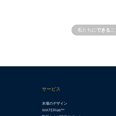
私たちは、お客様と
計と性能のニーズを満
す。オンサイトとリ
ョン。
ラウンドタイムで製
私たちに
できる
こ
サービス
水場のデザイン
WATERlab™