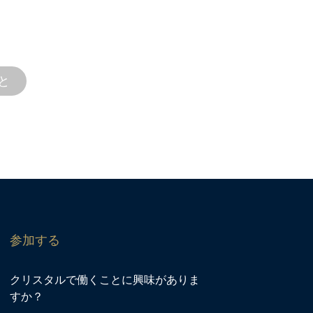
お客様の水まわりプロジェクトを応援しま
モートサービスの両方で、迅速なターンア
品サポートを提供します。
と
参加する
クリスタルで働くことに興味がありま
すか？