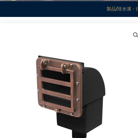
製品
/
排水溝・