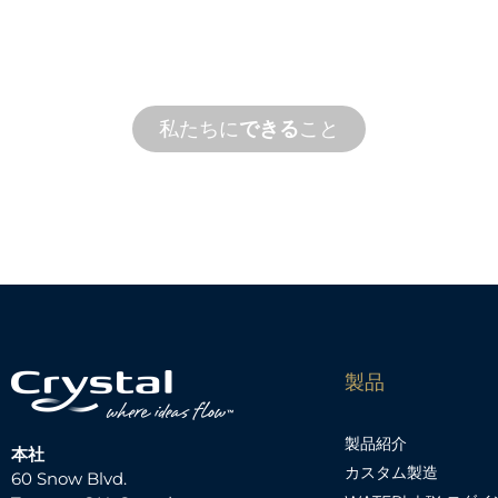
コンセプトから試運転まで、お客様の設
たす新製品とカスタム製品のイノベーシ
私たちに
できる
こと
製品
製品紹介
本社
カスタム製造
60 Snow Blvd.