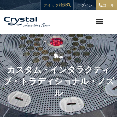
コ
へ
ログイン
クイック検索
コール
ン
ス
テ
キ
ン
ッ
ツ
プ
へ
ス
キ
ッ
プ
製品
カスタム・インタラクティ
ブ・トラディショナル・ノズ
ル