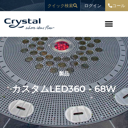
コ
へ
ログイン
クイック検索
コール
ン
ス
テ
キ
ン
ッ
ツ
プ
へ
ス
キ
ッ
プ
製品
カスタムLED360 - 68W