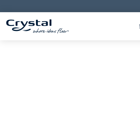
コ
へ
ン
ス
テ
キ
ン
ッ
ツ
プ
へ
ス
キ
ッ
プ
カスタムNAJ -