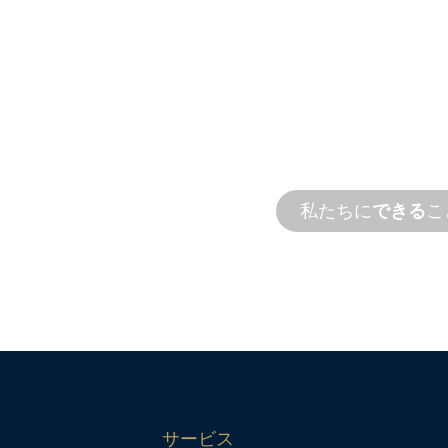
製品お
サポー
私たちは、お客様と
計と性能のニーズを満
す。オンサイトとリ
ョン。
ラウンドタイムで製
私たちに
できる
こ
サービス