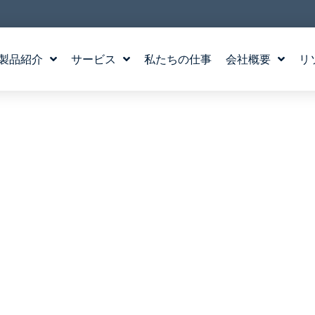
製品紹介
サービス
私たちの仕事
会社概要
リ
水場のデザイン
ストーリー
WATERLAB™
私たちの価値観
製品および技術サポート
チーム紹介
採用情報
製品
 アーチング・ジェット