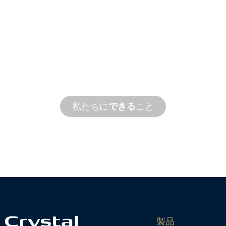
カスタム
製造
コンセプトから試運転まで、お客様の設
たす新製品とカスタム製品のイノベーシ
私たちに
できる
こと
製品