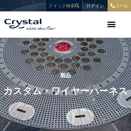
コ
へ
ログイン
クイック検索
コール
ン
ス
テ
キ
ン
ッ
ツ
プ
へ
ス
キ
ッ
プ
製品
カスタム・ワイヤーハーネス