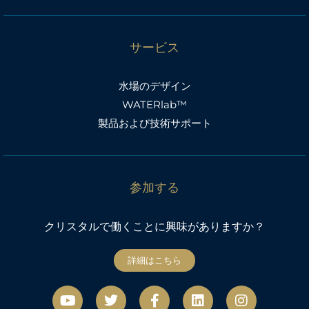
サービス
水場のデザイン
WATERlab™
製品および技術サポート
参加する
クリスタルで働くことに興味がありますか？
詳細はこちら
Y
ツ
フ
リ
イ
o
イ
ェ
ン
ン