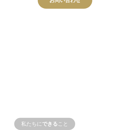
お問い合わせ
カスタム
製造
コンセプトから試運転まで、お客様の設計
と性能のニーズを満たす新製品とカスタム
製品のイノベーション。
私たちに
できる
こと