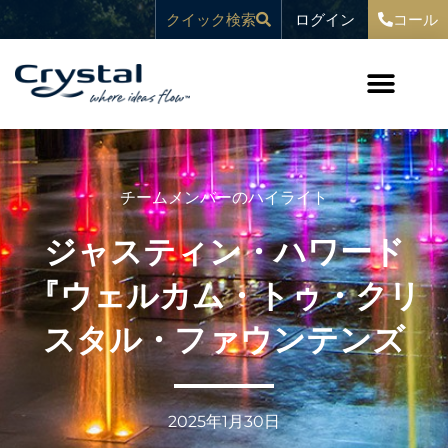
コ
へ
ログイン
クイック検索
コール
ン
ス
テ
キ
ン
ッ
ツ
プ
へ
ス
キ
ッ
プ
チームメンバーのハイライト
ジャスティン・ハワード
『ウェルカム・トゥ・クリ
スタル・ファウンテンズ
2025年1月30日