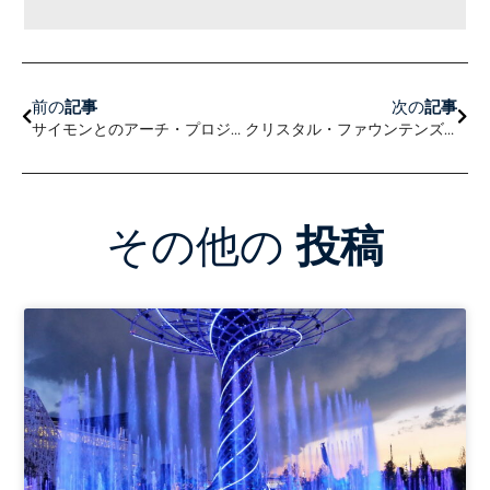
前へ
次の
前の
記事
次の
記事
サイモンとのアーチ・プロジェクトのモックアップ
クリスタル・ファウンテンズが東南アジアに進出
その他の
投稿