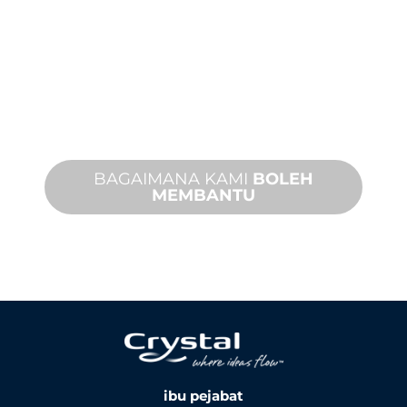
Kami berdiri di belakang anda dan
projek ciri air anda. Kami menawarkan
sokongan produk dengan masa
penyelesaian yang cepat dengan
kedua-dua perkhidmatan di tapak dan
jauh tersedia.
BAGAIMANA KAMI
BOLEH
MEMBANTU
ibu pejabat