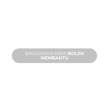
PEMBUATAN
TERSUAI
Daripada konsep kepada
pentauliahan, inovasi produk baharu
dan tersuai untuk memenuhi
keperluan reka bentuk dan prestasi
anda.
BAGAIMANA KAMI
BOLEH
MEMBANTU
PRODUK DAN
TEKNIKAL
SOKONGAN