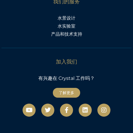
我们的服务
水景设计
水实验室
产品和技术支持
加入我们
有兴趣在 Crystal 工作吗？
了解更多
视
微
F
L
社
频
博
a
i
交
c
n
网
e
k
络
b
e