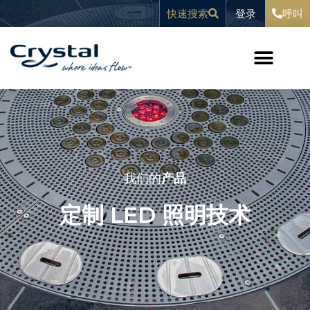
跳
内
登录
快速搜索
呼叫
至
容
内
容
我们的
产品
定制 LED 照明技术