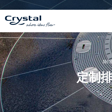
跳
内
至
容
内
容
我们
定制