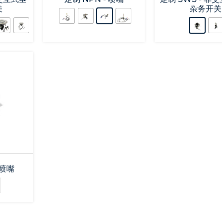
关
杂务开关
喷嘴